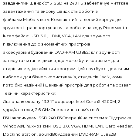
завданнями.Швидкість: SSD на 240 ГБ забезпечує миттєве
завантаження та високу швидкість роботи з
файлами.Мобільність: Компактний та легкий корпус для
зручності транспортування та роботи на ходу.Різноманітні
інтерфейси: USB 3.0, HDMI, VGA, LAN для зручного
підключення до різноманітних пристроїв і
аксесуарів.Вбудований DVD-RAM UJ8E2: для зручності
запису та читання дисків, що може бути корисним для
старіших медіафайлів чи програм.Цей ноутбук є ідеальним
вибором для бізнес-користувачів, студентів і всіх, кому
потрібно надійний і швидкий пристрій для роботи та розваг.
Технічні характеристики:
Діагональ екрану: 13.3"Процесор: Intel Core i5-4200M, 2
ядра/4 потоки, 2.6 GHzОперативна пам'ять: 8
ГБНакопичувач: SSD 240 ГБОпераційна система: Підтримка
Windows/LinuxРоз'єми: USB 3.0, VGA, HDMI, LAN, Card Reader,
Docking Station, SoundВбудований DVD-RAM UJ8E2В