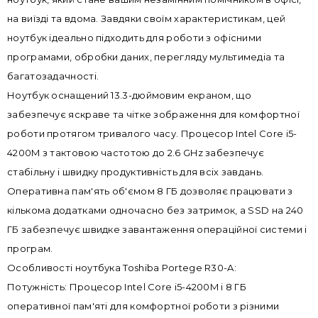
на виїзді та вдома. Завдяки своїм характеристикам, цей
ноутбук ідеально підходить для роботи з офісними
програмами, обробки даних, перегляду мультимедіа та
багатозадачності.
Ноутбук оснащений 13.3-дюймовим екраном, що
забезпечує яскраве та чітке зображення для комфортної
роботи протягом тривалого часу. Процесор Intel Core i5-
4200M з тактовою частотою до 2.6 GHz забезпечує
стабільну і швидку продуктивність для всіх завдань.
Оперативна пам'ять об'ємом 8 ГБ дозволяє працювати з
кількома додатками одночасно без затримок, а SSD на 240
ГБ забезпечує швидке завантаження операційної системи і
програм.
Особливості ноутбука Toshiba Portege R30-A:
Потужність: Процесор Intel Core i5-4200M і 8 ГБ
оперативної пам'яті для комфортної роботи з різними