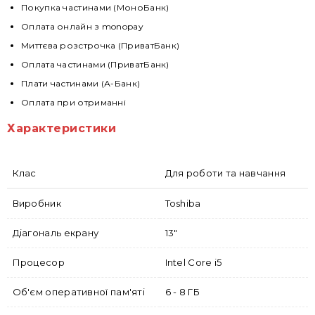
Покупка частинами (МоноБанк)
Оплата онлайн з monopay
Миттєва розстрочка (ПриватБанк)
Оплата частинами (ПриватБанк)
Плати частинами (А-Банк)
Оплата при отриманні
Характеристики
Клас
Для роботи та навчання
Виробник
Toshiba
Діагональ екрану
13"
Процесор
Intel Core i5
Об'єм оперативної пам'яті
6 - 8 ГБ