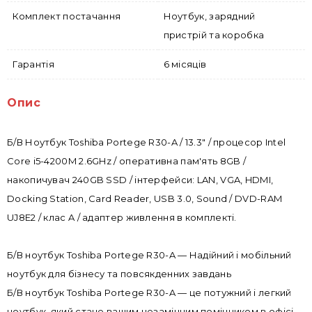
Комплект постачання
Ноутбук, зарядний
пристрій та коробка
Гарантія
6 місяців
Опис
Б/В Ноутбук Toshiba Portege R30-A / 13.3" / процесор Intel
Core i5-4200M 2.6GHz / оперативна пам'ять 8GB /
накопичувач 240GB SSD / інтерфейси: LAN, VGA, HDMI,
Docking Station, Card Reader, USB 3.0, Sound / DVD-RAM
UJ8E2 / клас A / адаптер живлення в комплекті.
Б/В ноутбук Toshiba Portege R30-A — Надійний і мобільний
ноутбук для бізнесу та повсякденних завдань
Б/В ноутбук Toshiba Portege R30-A — це потужний і легкий
ноутбук, який стане вашим незамінним помічником в офісі,