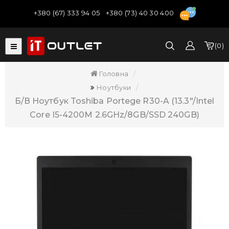
+380 (67) 333 94 05
+380 (73) 40 30 400
0
Головна
Ноутбуки
Б/В Ноутбук Toshiba Portege R30-A (13.3"/Intel
Core I5-4200M 2.6GHz/8GB/SSD 240GB)