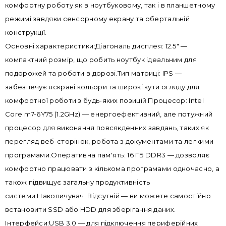
комфортну роботу як в ноутбуковому, так і в планшетному
режимі завдяки сенсорному екрану та обертальній
конструкції.
Основні характеристики:Діагональ дисплея: 12.5" —
компактний розмір, що робить ноутбук ідеальним для
подорожей та роботи в дорозі.Тип матриці: IPS —
забезпечує яскраві кольори та широкі кути огляду для
комфортної роботи з будь-яких позицій.Процесор: Intel
Core m7-6Y75 (1.2GHz) — енергоефективний, але потужний
процесор для виконання повсякденних завдань, таких як
перегляд веб-сторінок, робота з документами та легкими
програмами.Оперативна пам'ять: 16 ГБ DDR3 — дозволяє
комфортно працювати з кількома програмами одночасно, а
також підвищує загальну продуктивність
системи.Накопичувач: Відсутній — ви можете самостійно
встановити SSD або HDD для зберігання даних.
Інтерфейси:USB 3.0 — для підключення периферійних