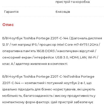
пристрій та коробка
Гарантія
6 місяців
Опис
Б/В Ноутбук Toshiba Portege Z20T-C-144 / Діагональ дисплея
12.5" / тип матриці IPS / процесор Intel Core m7-6Y75 1.2GHz /
оперативна пам'ять 16GB DDR3 / накопичувач відсутній /
сенсорний екран / інтерфейси: USB 3.0, HDMI, LAN, Wi-Fi /
клас A / адаптер живлення в комплекті.
Б/В Ноутбук Toshiba Portege Z20T-C-144Toshiba Portege
Z20T-C-144 — компактний і потужний ноутбук 2-в-1, що
ідеально підходить для бізнес-користувачів, які цінують
мобільність, багатозадачність і високу продуктивність у
компактному форм-факторі. Цей пристрій забезпечує