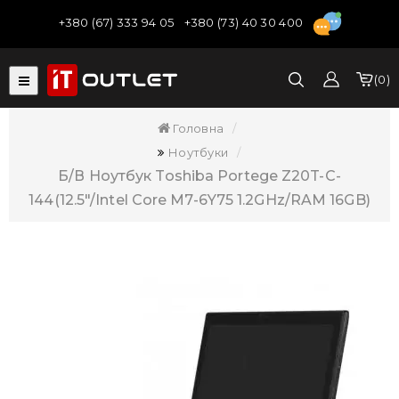
+380 (67) 333 94 05
+380 (73) 40 30 400
0
Головна
Ноутбуки
Б/В Ноутбук Toshiba Portege Z20T-C-
144(12.5"/Intel Core M7-6Y75 1.2GHz/RAM 16GB)