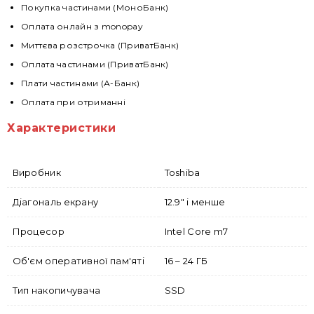
Покупка частинами (МоноБанк)
Оплата онлайн з monopay
Миттєва розстрочка (ПриватБанк)
Оплата частинами (ПриватБанк)
Плати частинами (А-Банк)
Оплата при отриманні
Характеристики
Виробник
Toshiba
Діагональ екрану
12.9" і менше
Процесор
Intel Core m7
Об'єм оперативної пам'яті
16 – 24 ГБ
Тип накопичувача
SSD