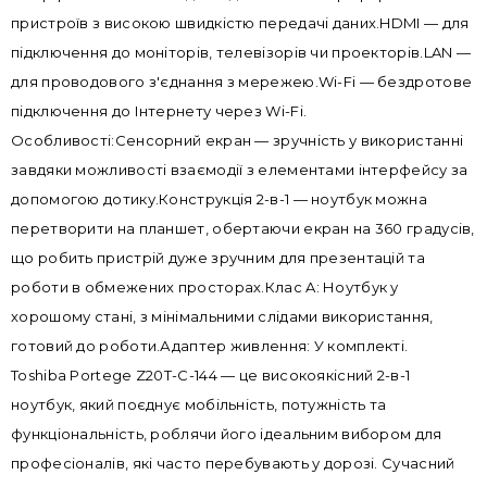
пристроїв з високою швидкістю передачі даних.HDMI — для
підключення до моніторів, телевізорів чи проекторів.LAN —
для проводового з'єднання з мережею.Wi-Fi — бездротове
підключення до Інтернету через Wi-Fi.
Особливості:Сенсорний екран — зручність у використанні
завдяки можливості взаємодії з елементами інтерфейсу за
допомогою дотику.Конструкція 2-в-1 — ноутбук можна
перетворити на планшет, обертаючи екран на 360 градусів,
що робить пристрій дуже зручним для презентацій та
роботи в обмежених просторах.Клас A: Ноутбук у
хорошому стані, з мінімальними слідами використання,
готовий до роботи.Адаптер живлення: У комплекті.
Toshiba Portege Z20T-C-144 — це високоякісний 2-в-1
ноутбук, який поєднує мобільність, потужність та
функціональність, роблячи його ідеальним вибором для
професіоналів, які часто перебувають у дорозі. Сучасний