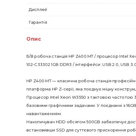
Дисплей
Гарантія
Опис
Б/В робоча станція HP Z400 MT / процесор Intel X
102-C33302 1GB DDR3 / інтерфейси: USB 2.0, USB 3.0 
HP Z400 MT — класична робоча станція професійног
платформа HP Z-серії, яка поєднує міцну конструкц
Процесор Intel Xeon W3550 з тактовою частотою 3
базовими графічними задачами. У поєднанні з 16G
навантаженням.
Накопичувач HDD обсягом 500GB забезпечує достат
встановивши SSD для суттєвого прискорення роб