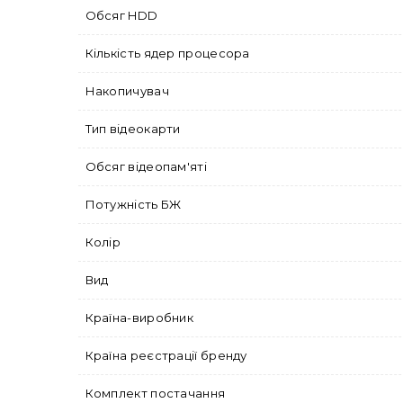
Обсяг HDD
Кількість ядер процесора
Накопичувач
Тип відеокарти
Обсяг відеопам'яті
Потужність БЖ
Колір
Вид
Країна-виробник
Країна реєстрації бренду
Комплект постачання