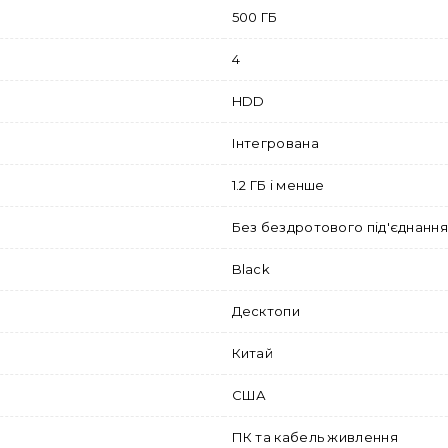
500 ГБ
4
HDD
Інтегрована
1.2 ГБ і менше
Без бездротового під'єднання
Black
Десктопи
Китай
США
ПК та кабель живлення