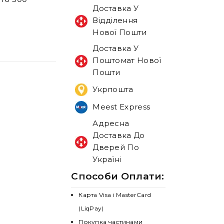
Доставка У
Відділення
Нової Пошти
Доставка У
Поштомат Нової
Пошти
Укрпошта
Meest Express
Адресна
Доставка До
Дверей По
Україні
Способи Оплати:
Карта Visa і MasterCard
(LiqPay)
Покупка частинами