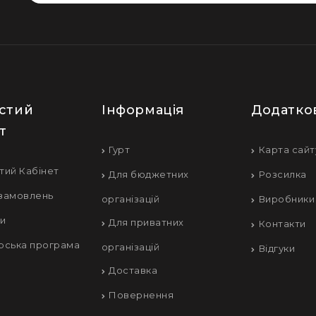
стий
Інформація
Додатко
т
Гурт
Карта сайт
тий Кабінет
Для бюджетних
Розсилка
 замовлень
організацій
Виробники
ки
Для приватних
Контакти
рська програма
організацій
Відгуки
Доставка
Повернення