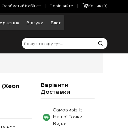
Порівняйте
Особистий Кабінет
Кошик
0
ернення
Відгуки
Блог
Варiанти
 (Xeon
Доставки
Самовивіз Із
Нашої Точки
Видачі
16-500