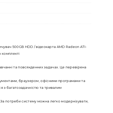
пичувач 500GB HDD / відеокарта AMD Radeon ATI-
 в комплекті
навчанні та повсякденних задачах. Це перевірена
окументами, браузером, офісними програмами та
ся з багатозадачністю та тривалим
 За потреби систему можна легко модернізувати,