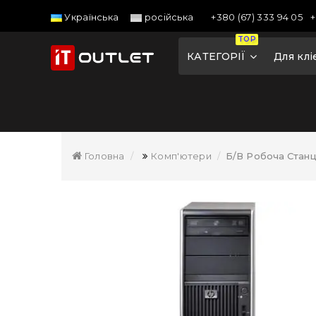
+380 (67) 333 94 05
+
Українська
російська
TOP
КАТЕГОРІЇ
Для клі
Головна
Комп'ютери
Б/В Робоча Стан