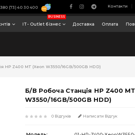
Контакти
380 (73) 40 30 400
BUSINESS
єнтів
IT- Outlet бізнес
Доставка
Оплата
Пов
ція HP Z400 MT (Xeon W3550/16GB/500GB HDD)
Б/В Робоча Станція HP Z400 MT
W3550/16GB/500GB HDD)
0 Відгуків
Написати Відгук
Модель:
01-HP-Z400-XeonW3550-