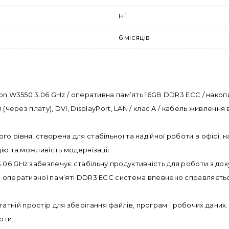
Ні
6 місяців
eon W3550 3.06 GHz / оперативна пам’ять 16GB DDR3 ECC / нако
(через плату), DVI, DisplayPort, LAN / клас A / кабель живлення
о рівня, створена для стабільної та надійної роботи в офісі, 
ію та можливість модернізації.
.06 GHz забезпечує стабільну продуктивність для роботи з д
B оперативної пам’яті DDR3 ECC система впевнено справляєть
ній простір для зберігання файлів, програм і робочих даних.
оти.