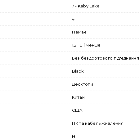
7 - Kaby Lake
4
Немає
1.2 ГБ і менше
Без бездротового під'єднання
Black
Десктопи
Китай
США
ПК та кабель живлення
Ні