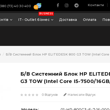
Контакти
380 (73) 40 30 400
BUSINESS
єнтів
IT- Outlet бізнес
Доставка
Оплата
Пов
и
Б/В Системний Блок HP ELITEDESK 800 G3 TOW (Intel Core
Б/В Системний Блок HP ELITED
G3 TOW (Intel Core I5-7500/16G
0 Відгуків
Написати Відгук
Модель:
01-HP-800G3-i5-7-16-00