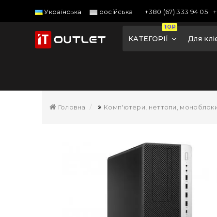
+380 (67) 333 94 05
+
Українська
російська
TOP
КАТЕГОРІЇ
Для клі
Головна
Комп'ютери, неттопи, моноблок