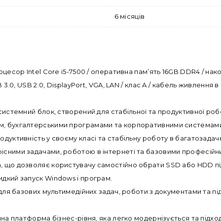
6 місяців
оцесор Intel Core i5-7500 / оперативна пам’ять 16GB DDR4 / нак
 3.0, USB 2.0, DisplayPort, VGA, LAN / клас A / кабель живлення в
 системний блок, створений для стабільної та продуктивної роб
ом, бухгалтерськими програмами та корпоративними системам
одуктивність у своєму класі та стабільну роботу в багатозадач
фісними задачами, роботою в інтернеті та базовими професій
а, що дозволяє користувачу самостійно обрати SSD або HDD пі
идкий запуск Windows і програм.
 для базових мультимедійних задач, роботи з документами та під
чна платформа бізнес-рівня, яка легко модернізується та підход