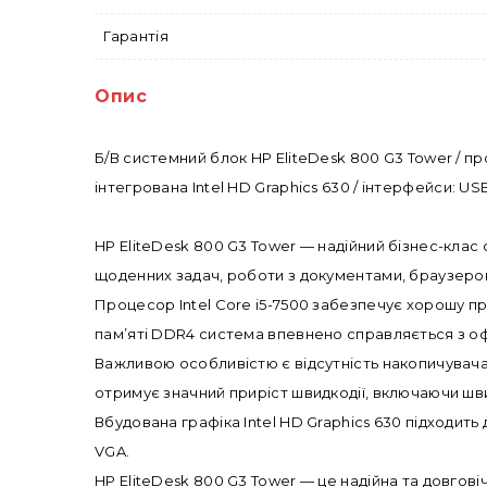
Гарантія
Опис
Б/В системний блок HP EliteDesk 800 G3 Tower / пр
інтегрована Intel HD Graphics 630 / інтерфейси: USB
HP EliteDesk 800 G3 Tower — надійний бізнес-клас
щоденних задач, роботи з документами, браузер
Процесор Intel Core i5-7500 забезпечує хорошу пр
пам’яті DDR4 система впевнено справляється з о
Важливою особливістю є відсутність накопичувач
отримує значний приріст швидкодії, включаючи шв
Вбудована графіка Intel HD Graphics 630 підходить
VGA.
HP EliteDesk 800 G3 Tower — це надійна та довгові