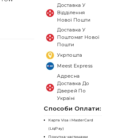
Доставка У
Відділення
Нової Пошти
Доставка У
Поштомат Нової
Пошти
Укрпошта
Meest Express
Адресна
Доставка До
Дверей По
Україні
Способи Оплати:
Карта Visa і MasterCard
(LiqPay)
Покупка частинами