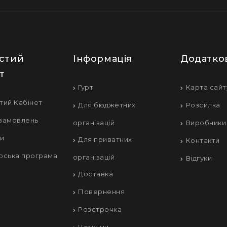
стий
Інформація
Додатко
т
Гурт
Карта сайт
тий Кабінет
Для бюджетних
Розсилка
 замовлень
організацій
Виробники
ки
Для приватних
Контакти
рська програма
організацій
Відгуки
Доставка
Повернення
Розстрочка