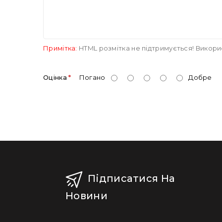
Примітка:
HTML розмітка не підтримується! Викори
Оцінка
Погано
Добре
Підписатися На
Новини