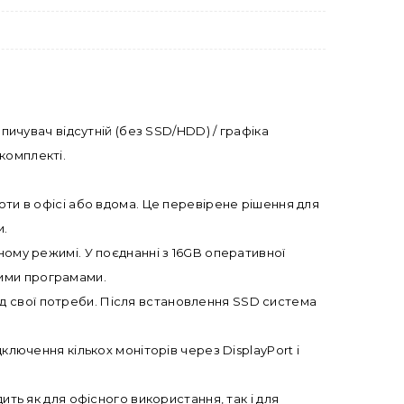
опичувач відсутній (без SSD/HDD) / графіка
 комплекті.
оти в офісі або вдома. Це перевірене рішення для
и.
ному режимі. У поєднанні з 16GB оперативної
ними програмами.
д свої потреби. Після встановлення SSD система
ключення кількох моніторів через DisplayPort і
ить як для офісного використання, так і для