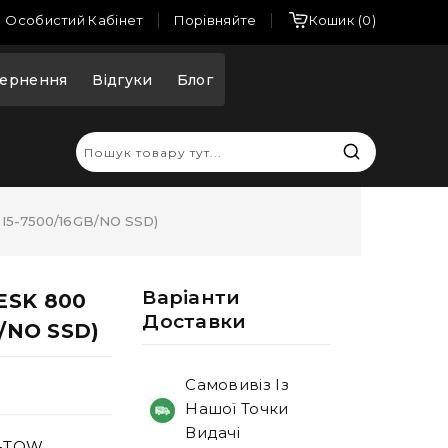
Порівняйте
Особистий Кабінет
Кошик
0
ернення
Відгуки
Блог
 I5-7500/16GB/NO SSD)
Варiанти
ESK 800
Доставки
B/NO SSD)
Самовивіз Із
Нашої Точки
Видачі
0-TOW