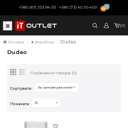
+380 (67) 333 94 05
+380 (73) 40 30 400
0
Dudao
Головна
Виробник
Dudao
Порівняння товарів (0)
За замовчуванням
Сортувати:
15
Показати