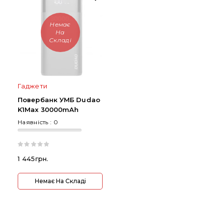
Немає
На
Складі
Гаджети
Повербанк УМБ Dudao
K1Max 30000mAh
Наявність :
0
1 445грн.
Немає На Складі