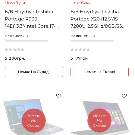
Ноутбуки
Ноутбуки
Б/В Ноутбук Toshiba
Б/В Ноутбук Toshiba
Portege R930-
Portege X20 (12.5"/i5-
14E(13.3"/Intel Core I7-
7200U 2.5GHz/8GB/SSD
4600U 2.1GHz/RAM
240GB)
Наявність :
0
Наявність :
0
8GB/SSD240GB)
5 200грн.
5 177грн.
Немає На Складі
Немає На Складі
Немає
Немає
На
На
Складі
Складі