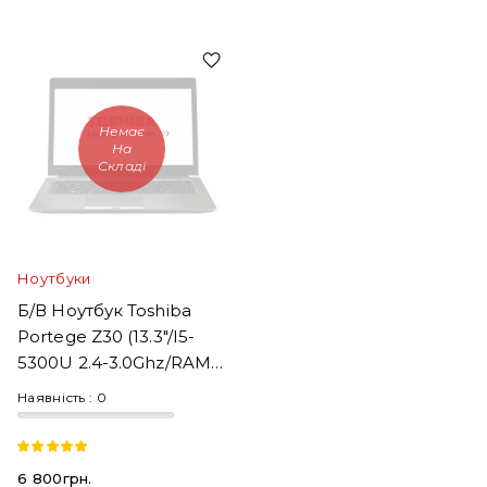
Немає
На
Складі
Ноутбуки
Б/В Ноутбук Toshiba
Portege Z30 (13.3"/i5-
5300U 2.4-3.0Ghz/RAM
16GB/SSD 256GB)
Наявність :
0
6 800грн.