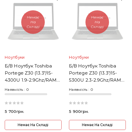
Немає
Немає
На
На
Складі
Складі
Ноутбуки
Ноутбуки
Б/В Ноутбук Toshiba
Б/В Ноутбук Toshiba
Portege Z30 (13.3"/i5-
Portege Z30 (13.3"/i5-
4300U 1.9-2.9Ghz/RAM
5300U 2.3-2.9Ghz/RAM
16GB/SSD 256GB)
8GB/SSD 256GB)
Наявність :
0
Наявність :
0
5 700грн.
5 900грн.
Немає На Складі
Немає На Складі