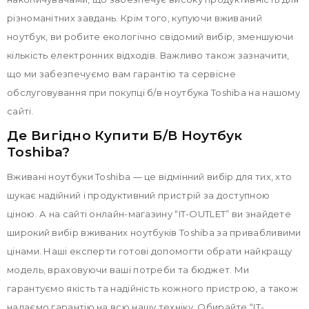
різноманітних завдань. Крім того, купуючи вживаний
ноутбук, ви робите екологічно свідомий вибір, зменшуючи
кількість електронних відходів. Важливо також зазначити,
що ми забезпечуємо вам гарантію та сервісне
обслуговування при покупці б/в ноутбука Toshiba на нашому
сайті.
Де Вигідно Купити Б/в Ноутбук
Toshiba?
Вживані ноутбуки Toshiba — це відмінний вибір для тих, хто
шукає надійний і продуктивний пристрій за доступною
ціною. А на сайті онлайн-магазину “IT-OUTLET” ви знайдете
широкий вибір вживаних ноутбуків Toshiba за привабливими
цінами. Наші експерти готові допомогти обрати найкращу
модель, враховуючи ваші потреби та бюджет. Ми
гарантуємо якість та надійність кожного пристрою, а також
надаємо гарантію на всю нашу техніку. Обирайте “IT-