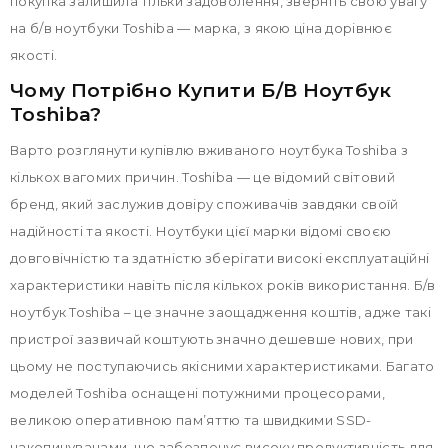
покупка залишила тільки задоволення, зверніть свою увагу
на б/в ноутбуки Toshiba — марка, з якою ціна дорівнює
якості.
Чому Потрібно Купити Б/в Ноутбук
Toshiba?
Варто розглянути купівлю вживаного ноутбука Toshiba з
кількох вагомих причин. Toshiba — це відомий світовий
бренд, який заслужив довіру споживачів завдяки своїй
надійності та якості. Ноутбуки цієї марки відомі своєю
довговічністю та здатністю зберігати високі експлуатаційні
характеристики навіть після кількох років використання. Б/в
ноутбук Toshiba – це значне заощадження коштів, адже такі
пристрої зазвичай коштують значно дешевше нових, при
цьому не поступаючись якісними характеристиками. Багато
моделей Toshiba оснащені потужними процесорами,
великою оперативною пам’яттю та швидкими SSD-
накопичувачами, що забезпечує високу продуктивність для