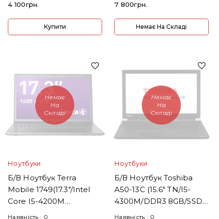
4 100грн.
7 800грн.
Купити
Немає На Складі
Немає
Немає
На
На
Складі
Складі
Ноутбуки
Ноутбуки
Б/В Ноутбук Terra
Б/В Ноутбук Toshiba
Mobile 1749(17.3"/Intel
A50-13C (15.6" TN/i5-
Core I5-4200M
4300M/DDR3 8GB/SSD
2.5GHz/RAM
256GB)
Наявність :
0
Наявність :
0