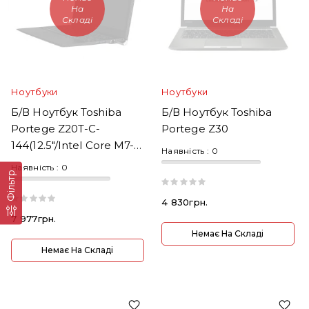
На
На
Складі
Складі
Ноутбуки
Ноутбуки
Б/В Ноутбук Toshiba
Б/В Ноутбук Toshiba
Portege Z20T-C-
Portege Z30
144(12.5"/Intel Core M7-
Наявність :
0
6Y75 1.2GHz/RAM 16GB)
Наявність :
0
Фільтр
4 830грн.
7 977грн.
Немає На Складі
Немає На Складі