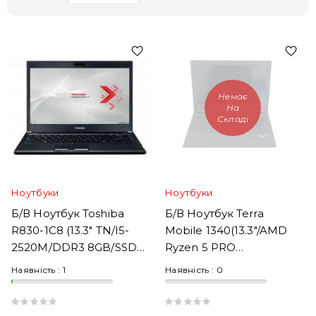
Немає
На
Складі
Ноутбуки
Ноутбуки
Б/В Ноутбук Toshiba
Б/В Ноутбук Terra
R830-1C8 (13.3" TN/i5-
Mobile 1340(13.3"/AMD
2520M/DDR3 8GB/SSD
Ryzen 5 PRO
240GB)
4650U/RAM
Наявність :
1
Наявність :
0
8GB/SSD240GB)