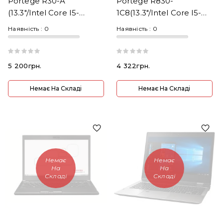
Portege R30-A
Portege R830-
(13.3"/Intel Core I5-
1C8(13.3"/Intel Core I5-
4200M 2.6GHz/8GB/SSD
2520M 2.5GHz/RAM
Наявність :
0
Наявність :
0
240GB)
8GB/SSD240GB)
5 200грн.
4 322грн.
Немає На Складі
Немає На Складі
Немає
Немає
На
На
Складі
Складі