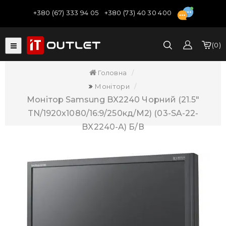
+380 (67) 333 94 05
+380 (73) 40 30 400
0
Головна
Монітори
Монітор Samsung BX2240 Чорний (21.5"
TN/1920x1080/16:9/250кд/м2) (03-SA-22-
BX2240-A) Б/В