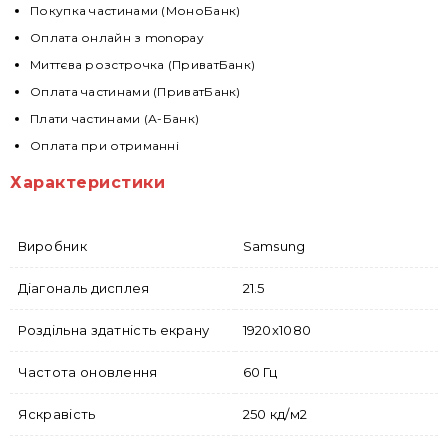
Покупка частинами (МоноБанк)
Оплата онлайн з monopay
Миттєва розстрочка (ПриватБанк)
Оплата частинами (ПриватБанк)
Плати частинами (А-Банк)
Оплата при отриманні
Характеристики
Виробник
Samsung
Діагональ дисплея
21.5
Роздільна здатність екрану
1920x1080
Частота оновлення
60 Гц
Яскравість
250 кд/м2