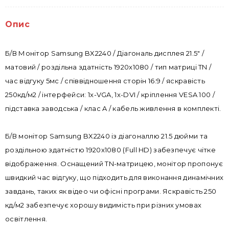
Опис
Б/В Монітор Samsung BX2240 / Діагональ дисплея 21.5" /
матовий / роздільна здатність 1920x1080 / тип матриці TN /
час відгуку 5мс / співвідношення сторін 16:9 / яскравість
250кд/м2 / інтерфейси: 1x-VGA, 1x-DVI / кріплення VESA 100 /
підставка заводська / клас A / кабель живлення в комплекті.
Б/В монітор Samsung BX2240 із діагоналлю 21.5 дюйми та
роздільною здатністю 1920x1080 (Full HD) забезпечує чітке
відображення. Оснащений TN-матрицею, монітор пропонує
швидкий час відгуку, що підходить для виконання динамічних
завдань, таких як відео чи офісні програми. Яскравість 250
кд/м2 забезпечує хорошу видимість при різних умовах
освітлення.