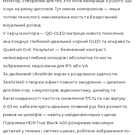
монітор, створений для тих, хто хоче найкраще з усього, що
існує на ринку дисплеїв. Тут немає компромісів — лише
топові технології, максимальна якість та бездоганний
візуальний досвід.
У серці монітора — QD-OLED матриця нового покоління,
яка поєднує глибокий ідеальний чорний OLED та яскравість
Quantum Dot. Результат — безмежний контраст,
неймовірна глибина кольорів і абсолютна точність
зображення, недосяжна для IPS або VA.
34-дюймовий UltraWide екран з роздільною здатністю
3440х1440 створює ефект повного занурення — ідеально
для AAA-ігор, симуляторів, відеомонтажу, дизайну та
багатозадачності.Частота оновлення 175 Гц та час відгуку
0.03 мс забезпечують ідеально плавний рух без розмиття,
ривків чи шлейфів — навіть у найдинамічніших сценах.
Підтримка HDR True Black 400 розкриває максимум
деталей у темних і світлих сценах, роблячи зображення по-