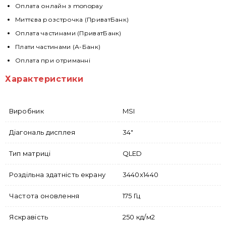
Оплата онлайн з monopay
Миттєва розстрочка (ПриватБанк)
Оплата частинами (ПриватБанк)
Плати частинами (А-Банк)
Оплата при отриманні
Характеристики
Виробник
MSI
Діагональ дисплея
34"
Тип матриці
QLED
Роздільна здатність екрану
3440x1440
Частота оновлення
175 Гц
Яскравість
250 кд/м2