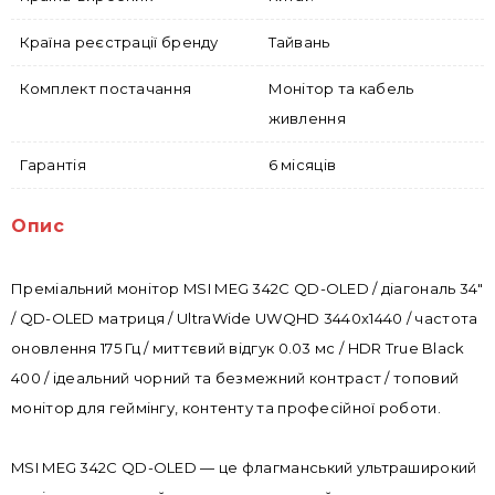
Країна реєстрації бренду
Тайвань
Комплект постачання
Монітор та кабель
живлення
Гарантія
6 місяців
Опис
Преміальний монітор MSI MEG 342C QD-OLED / діагональ 34"
/ QD-OLED матриця / UltraWide UWQHD 3440х1440 / частота
оновлення 175 Гц / миттєвий відгук 0.03 мс / HDR True Black
400 / ідеальний чорний та безмежний контраст / топовий
монітор для геймінгу, контенту та професійної роботи.
MSI MEG 342C QD-OLED — це флагманський ультраширокий