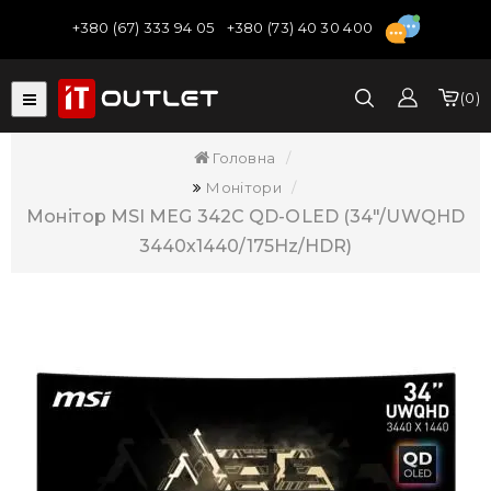
+380 (67) 333 94 05
+380 (73) 40 30 400
0
Головна
Монітори
Монітор MSI MEG 342C QD-OLED (34"/UWQHD
3440х1440/175Hz/HDR)