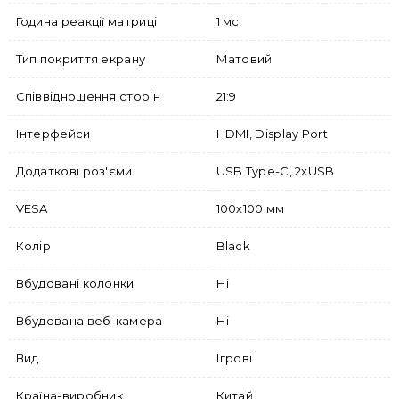
Година реакції матриці
1 мс
Тип покриття екрану
Матовий
Співвідношення сторін
21:9
Інтерфейси
HDMI, Display Port
Додаткові роз'єми
USB Type-C, 2xUSB
VESA
100х100 мм
Колір
Black
Вбудовані колонки
Ні
Вбудована веб-камера
Ні
Вид
Ігрові
Країна-виробник
Китай