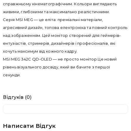
справжньому кінематографічним. Кольори виглядають
живими, глибокими та максимально реалістичними.
Серія MSI MEG — це еліта: преміальні матеріали,
агресивний дизайн, топова електроніка та повний контроль
над зображенням. Цей монітор створений для геймерів-
ентузіастів, стримерів, дизайнерів і професіоналів, які
хочуть максимум від кожного кадру.
MSI MEG 342C QD-OLED — не просто монітор.Це новий
рівень візуального досвіду, який ви бачите з першої
секунди.
Відгуків (0)
Написати Відгук