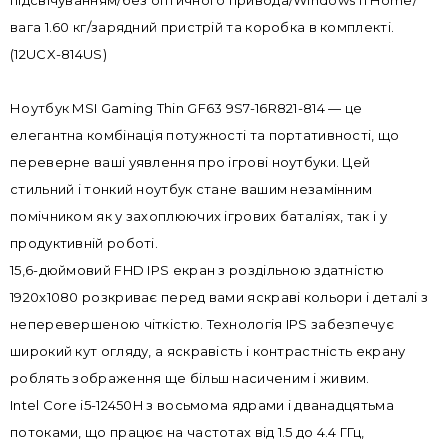
підсвічуванням/без оптичного привода/Windows 11 Home/
вага 1.60 кг/зарядний пристрій та коробка в комплекті.
(12UCX-814US)
Ноутбук MSI Gaming Thin GF63 9S7-16R821-814 — це
елегантна комбінація потужності та портативності, що
переверне ваші уявлення про ігрові ноутбуки. Цей
стильний і тонкий ноутбук стане вашим незамінним
помічником як у захоплюючих ігрових баталіях, так і у
продуктивній роботі.
15,6-дюймовий FHD IPS екран з роздільною здатністю
1920x1080 розкриває перед вами яскраві кольори і деталі з
неперевершеною чіткістю. Технологія IPS забезпечує
широкий кут огляду, а яскравість і контрастність екрану
роблять зображення ще більш насиченим і живим.
Intel Core i5-12450H з восьмома ядрами і дванадцятьма
потоками, що працює на частотах від 1.5 до 4.4 ГГц,