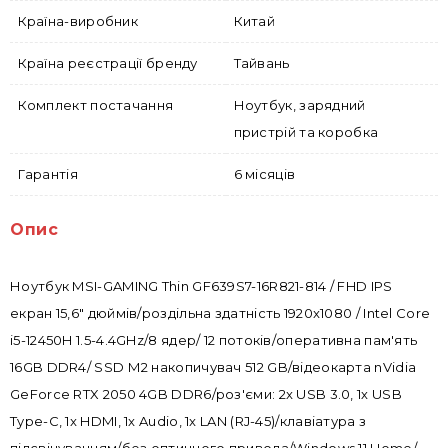
Країна-виробник
Китай
Країна реєстрації бренду
Тайвань
Комплект постачання
Ноутбук, зарядний
пристрій та коробка
Гарантія
6 місяців
Опис
Ноутбук MSI-GAMING Thin GF639S7-16R821-814 / FHD IPS
екран 15,6" дюймів/роздільна здатність 1920x1080 / Intel Core
i5-12450H 1.5-4.4GHz/8 ядер/ 12 потоків/оперативна пам'ять
16GB DDR4/ SSD М2 накопичувач 512 GB/відеокарта nVidia
GeForce RTX 2050 4GB DDR6/роз'єми: 2x USB 3.0, 1х USB
Type-C, 1x HDMI, 1x Audio, 1x LAN (RJ-45)/клавіатура з