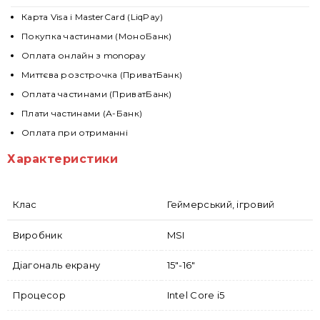
Карта Visa і MasterCard (LiqPay)
Покупка частинами (МоноБанк)
Оплата онлайн з monopay
Миттєва розстрочка (ПриватБанк)
Оплата частинами (ПриватБанк)
Плати частинами (А-Банк)
Оплата при отриманні
Характеристики
Клас
Геймерський, ігровий
Виробник
MSI
Діагональ екрану
15"-16"
Процесор
Intel Core i5