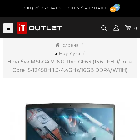
+380 (67) 333 94 05
+380 (73) 40 30 400
0
Головна
Ноутбуки
Ноутбук MSI-GAMING Thin GF63 (15.6" FHD/ Intel
Core I5-12450H 1.3-4.4GHz/16GB DDR4/W11H)