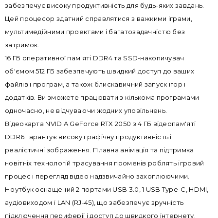
забезпечує високу продуктивність для будь-яких завдань.
Цей процесор здатний справлятися з важкими іграми,
мультимедійними проектами і багатозадачністю без
затримок.
16 ГБ оперативної пам'яті DDR4 та SSD-накопичувач
об'ємом 512 ГБ забезпечують швидкий доступ до ваших
файлів і програм, а також блискавичний запуск ігор і
додатків. Ви зможете працювати з кількома програмами
одночасно, не відчуваючи жодних уповільнень.
Відеокарта NVIDIA GeForce RTX 2050 з 4 ГБ відеопам'яті
DDR6 гарантує високу графічну продуктивність і
реалістичні зображення. Плавна анімація та підтримка
новітніх технологій трасування променів роблять ігровий
процес і перегляд відео надзвичайно захоплюючими.
Ноутбук оснащений 2 портами USB 3.0, 1 USB Type-C, HDMI,
аудіовиходом і LAN (RJ-45), що забезпечує зручність
підключення периферії і доступ до швидкого інтернету.