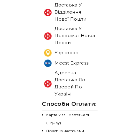
Доставка У
Відділення
Нової Пошти
Доставка У
Поштомат Нової
Пошти
Укрпошта
Meest Express
Адресна
Доставка До
Дверей По
Україні
Способи Оплати:
Карта Visa і MasterCard
(LiqPay)
Покупка частинами