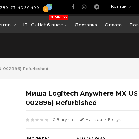
Контакти
380 (73) 40 30 400
BUSINESS
єнтів
IT- Outlet бізнес
Доставка
Оплата
Пов
0-002896) Refurbished
Миша Logitech Anywhere MX US 
002896) Refurbished
0 Відгуків
Написати Відгук
Модель:
910-002896