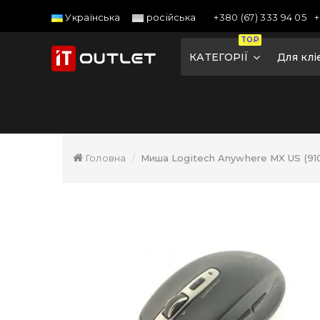
+380 (67) 333 94 05
+
Українська
російська
TOP
КАТЕГОРІЇ
Для клі
Головна
Миша Logitech Anywhere MX US (91