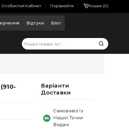
Порівняйте
Особистий Кабінет
Кошик
0
ернення
Відгуки
Блог
Варiанти
(910-
Доставки
Самовивіз Із
Нашої Точки
Видачі