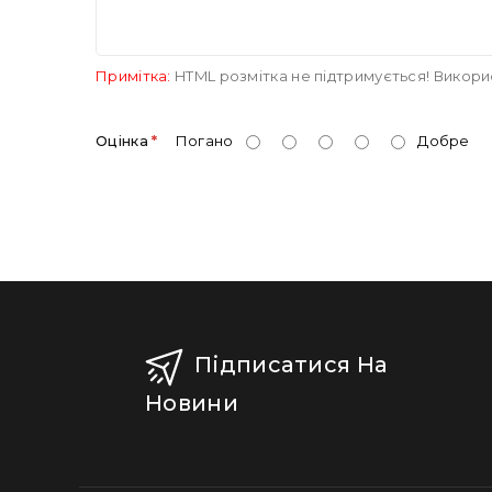
Примітка:
HTML розмітка не підтримується! Викори
Оцінка
Погано
Добре
Підписатися На
Новини