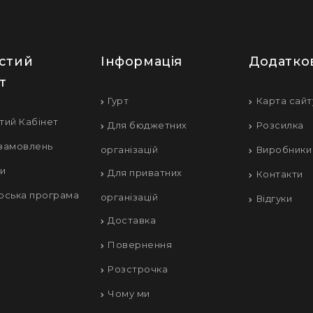
стий
Інформація
Додатко
т
Гурт
Карта сайт
тий Кабінет
Для бюджетних
Розсилка
 замовлень
організацій
Виробники
ки
Для приватних
Контакти
рська програма
організацій
Відгуки
Доставка
Повернення
Розстрочка