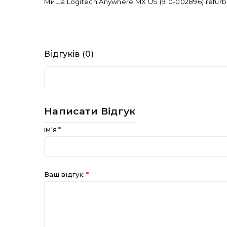
Миша Logitech Anywhere MX US (910-002896) refurb
Відгуків (0)
Немає відгуків про цей товар.
Написати Відгук
ім'я
Ваш відгук: