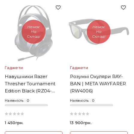
Немає
Немає
На
На
Складі
Складі
Гаджети
Гаджети
Навушники Razer
Розумні Окуляри RAY-
Thresher Tournament
BAN | META WAYFARER
Edition Black (RZ04-
(RW4006)
02350100-R3M1)
Наявність :
0
Наявність :
0
1 450грн.
13 900грн.