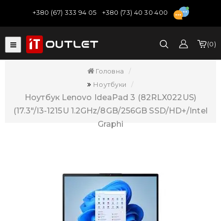
+380 (67) 333 94 05
+380 (73) 40 30 400
0
Головна
Ноутбуки
Ноутбук Lenovo IdeaPad 3 (82RLX022US)
(17.3"/i3-1215U 1.2GHz/8GB/256GB SSD/HD+/Intel
Graphi