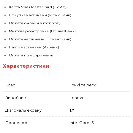
Карта Visa і MasterCard (LiqPay)
Покупка частинами (МоноБанк)
Оплата онлайн з monopay
Миттєва розстрочка (ПриватБанк)
Оплата частинами (ПриватБанк)
Плати частинами (А-Банк)
Оплата при отриманні
Характеристики
Клас
Тонкі та легкі
Виробник
Lenovo
Діагональ екрану
17"
Процесор
Intel Core i3