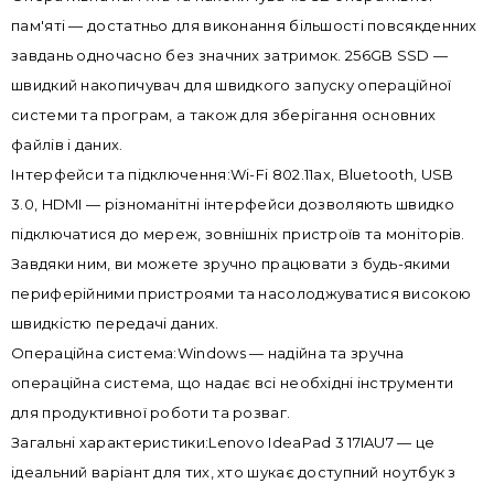
пам'яті — достатньо для виконання більшості повсякденних
завдань одночасно без значних затримок. 256GB SSD —
швидкий накопичувач для швидкого запуску операційної
системи та програм, а також для зберігання основних
файлів і даних.
Інтерфейси та підключення:Wi-Fi 802.11ax, Bluetooth, USB
3.0, HDMI — різноманітні інтерфейси дозволяють швидко
підключатися до мереж, зовнішніх пристроїв та моніторів.
Завдяки ним, ви можете зручно працювати з будь-якими
периферійними пристроями та насолоджуватися високою
швидкістю передачі даних.
Операційна система:Windows — надійна та зручна
операційна система, що надає всі необхідні інструменти
для продуктивної роботи та розваг.
Загальні характеристики:Lenovo IdeaPad 3 17IAU7 — це
ідеальний варіант для тих, хто шукає доступний ноутбук з