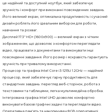
це надійний та доступний ноутбук, який забезпечує
зручність і комфорт при виконанні повсякденних завдань.
Його великий екран, оптимальна продуктивність і сучасний
дизайн роблять його ідеальним вибором для роботи,
навчання та розваг.
Дисплей:17.3" HD+ (1600x900) — великий екран з чітким
зображенням, що дозволяє з комфортом переглядати
відео, працювати з документами та виконувати інші
повсякденні завдання. Його розмір і яскравість гарантують
зручність при тривалому використанні.
Процесор та графіка:Intel Core i3-1215U 1.2GHz — надійний
процесор, який забезпечує гарну продуктивність для
стандартних завдань: перегляд веб-сторінок, робота з
текстовими та таблицями, легка мультимедійна обробка.
Інтегрована графіка Intel UHD дозволяє комфортно
виконувати базові графічні задачі та переглядати відео.
Оперативна пам'ять та накопичувач:8GB оперативної