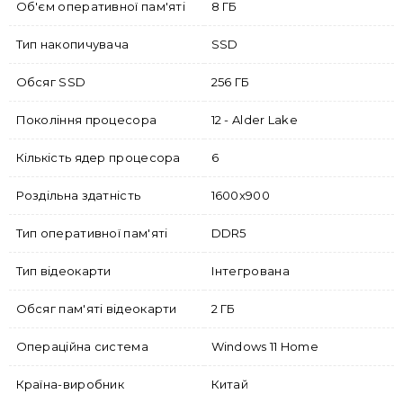
Об'єм оперативної пам'яті
8 ГБ
Тип накопичувача
SSD
Обсяг SSD
256 ГБ
Покоління процесора
12 - Alder Lake
Кількість ядер процесора
6
Роздільна здатність
1600x900
Тип оперативної пам'яті
DDR5
Тип відеокарти
Інтегрована
Обсяг пам'яті відеокарти
2 ГБ
Операційна система
Windows 11 Home
Країна-виробник
Китай