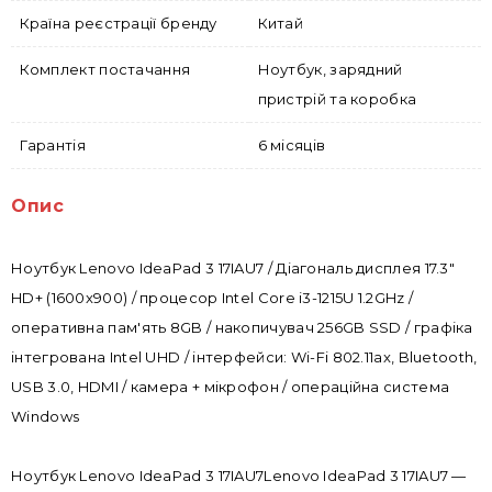
Країна реєстрації бренду
Китай
Комплект постачання
Ноутбук, зарядний
пристрій та коробка
Гарантія
6 місяців
Опис
Ноутбук Lenovo IdeaPad 3 17IAU7 / Діагональ дисплея 17.3"
HD+ (1600x900) / процесор Intel Core i3-1215U 1.2GHz /
оперативна пам'ять 8GB / накопичувач 256GB SSD / графіка
інтегрована Intel UHD / інтерфейси: Wi-Fi 802.11ax, Bluetooth,
USB 3.0, HDMI / камера + мікрофон / операційна система
Windows
Ноутбук Lenovo IdeaPad 3 17IAU7Lenovo IdeaPad 3 17IAU7 —