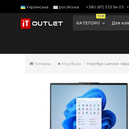
+380 (67) 333 94 05
+
Українська
російська
TOP
КАТЕГОРІЇ
Для клі
Головна
Ноутбуки
Ноутбук Lenovo Idea