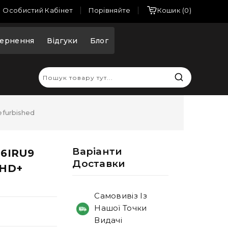
Порівняйте
Особистий Кабінет
Кошик
0
ернення
Відгуки
Блог
efurbished
Варiанти
16IRU9
Доставки
FHD+
Самовивіз Із
Нашої Точки
Видачі