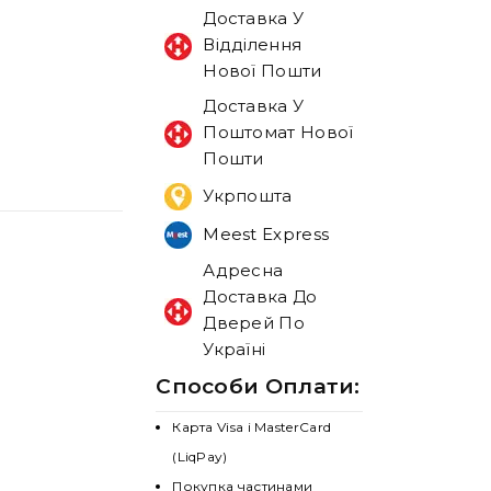
Доставка У
Відділення
Нової Пошти
Доставка У
Поштомат Нової
Пошти
Укрпошта
Meest Express
Адресна
Доставка До
Дверей По
Україні
Способи Оплати:
Карта Visa і MasterCard
(LiqPay)
Покупка частинами