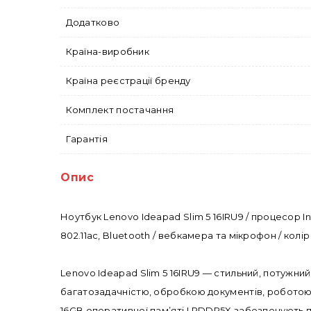
Додатково
Країна-виробник
Країна реєстрації бренду
Комплект постачання
Гарантія
Опис
Ноутбук Lenovo Ideapad Slim 5 16IRU9 / процесор Int
802.11ac, Bluetooth / вебкамера та мікрофон / колір 
Lenovo Ideapad Slim 5 16IRU9 — стильний, потужний
багатозадачністю, обробкою документів, роботою
16GB оперативної пам’яті LPDDR5X забезпечують пл