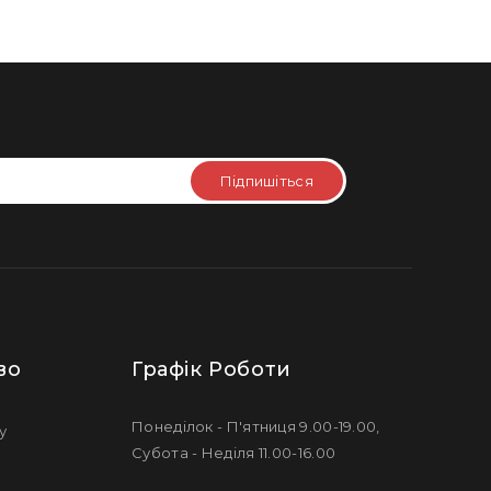
Підпишіться
во
Графік Роботи
Понеділок - П'ятниця 9.00-19.00,
у
Субота - Неділя 11.00-16.00