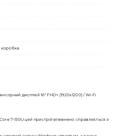
а коробка
сенсорний дисплей 16" FHD+ (1920х1200) / Wi-Fi
l Core 7-150U цей пристрій впевнено справляється з
є швидкий запуск Windows і програм, а також