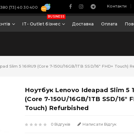
Контакти
380 (73) 40 30 400
BUSINESS
єнтів
IT- Outlet бізнес
Доставка
Оплата
Пов
pad Slim 5 16IRU9 (Core 7-150U/16GB/1TB SSD/16" FHD+ Touch) R
Ноутбук Lenovo Ideapad Slim 5 
(Core 7-150U/16GB/1TB SSD/16" 
Touch) Refurbished
0 Відгуків
Написати Відгук