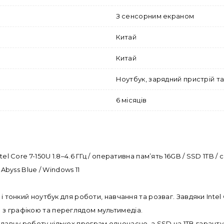
З сенсорним екраном
Китай
Китай
Ноутбук, зарядний пристрій т
6 місяців
el Core 7-150U 1.8–4.6 ГГц / оперативна пам’ять 16GB / SSD 1TB / 
Abyss Blue / Windows 11
 і тонкий ноутбук для роботи, навчання та розваг. Завдяки Inte
 з графікою та переглядом мультимедіа.
авну роботу кількох програм одночасно, а SSD на 1TB гаранту