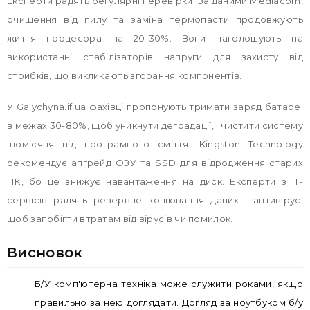
Експерти радять регулярні перевірки. За даними Mediacom,
очищення від пилу та заміна термопасти продовжують
життя процесора на 20-30%. Вони наголошують на
використанні стабілізаторів напруги для захисту від
стрибків, що викликають згорання компонентів.
У Galychyna.if.ua фахівці пропонують тримати заряд батареї
в межах 30-80%, щоб уникнути деградації, і чистити систему
щомісяця від програмного сміття. Kingston Technology
рекомендує апгрейд ОЗУ та SSD для відродження старих
ПК, бо це знижує навантаження на диск. Експерти з IT-
сервісів радять резервне копіювання даних і антивірус,
щоб запобігти втратам від вірусів чи помилок.
Висновок
Б/У комп'ютерна техніка може служити роками, якщо
правильно за нею доглядати. Догляд за ноутбуком б/у