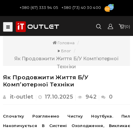
+380 (67) 333 94 05
+380 (73) 40 30 400
0
Головна
Блог
Як Продовжити Життя Б/У Комп’ютерної
Техніки
Як Продовжити Життя Б/У
Комп’ютерної Техніки
it-outlet
17.10.2025
942
0
Спочатку Розглянемо Чистку Ноутбука. Пил
Накопичується В Системі Охолодження, Викликає