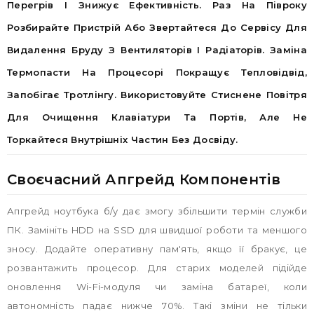
Перегрів І Знижує Ефективність. Раз На Півроку
Розбирайте Пристрій Або Звертайтеся До Сервісу Для
Видалення Бруду З Вентиляторів І Радіаторів. Заміна
Термопасти На Процесорі Покращує Тепловідвід,
Запобігає Тротлінгу. Використовуйте Стиснене Повітря
Для Очищення Клавіатури Та Портів, Але Не
Торкайтеся Внутрішніх Частин Без Досвіду.
Своєчасний Апгрейд Компонентів
Апгрейд ноутбука б/у дає змогу збільшити термін служби
ПК. Замініть HDD на SSD для швидшої роботи та меншого
зносу. Додайте оперативну пам'ять, якщо її бракує, це
розвантажить процесор. Для старих моделей підійде
оновлення Wi-Fi-модуля чи заміна батареї, коли
автономність падає нижче 70%. Такі зміни не тільки