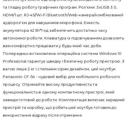
та гладку роботу графічних програм. Роз'єми: 3xUSB 3.0,
HDMI/1 шт. RJ-45//Wi-Fi Bluetooth/Web-камера/комбінований
аудіороз'єм для навушників-мікрофона. Ємність
акумулятора 42 Вт*год забезпечить достатньо часу
автономної роботи. Клавіатура із підсвічуванням дозволить
вам комфортно працювати у будь-який час доби.
Попередньо встановлена операційна система Windows 10
Professional гарантує швидку і безпечну роботу пристрою. З
вагою лише 2 кг і стильним сірим дизайном, цей ноутбук
Panasonic CF-54 - чудовий вибір для мобільного робочого
процесу. Отримайте високу продуктивність та
функціональність в одному компактному пристрої, який
завжди готовий до роботи. Комплектація включає зарядний
пристрій та коробку, що робить цей ноутбук готовим до
використання відразу після отримання.