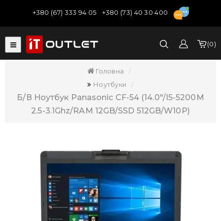
+380 (67) 333 94 05
+380 (73) 40 30 400
0
Головна
Ноутбуки
Б/В Ноутбук Panasonic CF-54 (14.0"/i5-5200M
2.5-3.1Ghz/RAM 12GB/SSD 512GB/W10P)