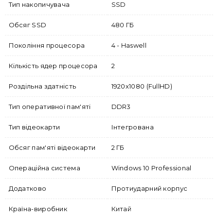
Тип накопичувача
SSD
Обсяг SSD
480 ГБ
Покоління процесора
4 - Haswell
Кількість ядер процесора
2
Роздільна здатність
1920x1080 (FullHD)
Тип оперативної пам'яті
DDR3
Тип відеокарти
Інтегрована
Обсяг пам'яті відеокарти
2 ГБ
Операційна система
Windows 10 Professional
Додатково
Протиударний корпус
Країна-виробник
Китай