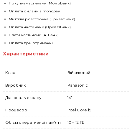
Покупка частинами (МоноБанк)
Оплата онлайн з monopay
Миттєва розстрочка (ПриватБанк)
Оплата частинами (ПриватБанк)
Плати частинами (А-Банк)
Оплата при отриманні
Характеристики
Клас
Військовий
Виробник
Panasonic
Діагональ екрану
14"
Процесор
Intel Core i5
Об'єм оперативної пам'яті
10 – 12 ГБ