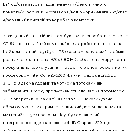
Вт*год/клавіатура з підсвічуванням/без оптичного
приводу/Windows 10 Professional/колір чорний/вага 2 кг/клас
A/зарядний пристрій та коробка в комплекті.
Захищенний та надійний Ноутбук тривалої роботи Panasonic
CF-54 - ваш надійний компаньйон для роботи та навчання.
Цей компактний ноутбук з IPS екраном розміром 14 дюймів і
роздільною здатністю 1920x1080 HD забезпечить зручне та
продуктивне користування. Працюйте з енергоефективним
процесором Intel Core i5-5200M, який працює від 2.5 до
3.1GHz. З двома ядрами та чотирма потоками він
забезпечить високу продуктивність для Вас За допомогою
12GB оперативної пам'яті DDR3 та SSD накопичувача
обсягом 512GB ви отримаєте швидкий доступ до даних та
миттєвий запуск програм. Ноутбук оснащений
інтегрованою відеокартою Intel HD Graphics 520, що
забезпечує якісне відтворення мультимедійного контенту