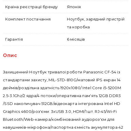
Країна реєстрації бренду
Японія
Комплект постачання
Ноутбук, зарядний пристрій
та коробка
Гарантія
6 місяців
Опис
Захищенний Ноутбук тривалої роботи Panasonic CF-54 із
стандартами захисту, MIL-STD-810G/матовий IPS екран 14
дюймів/роздільна здатність 1920x1080/ Intel Core i5-5200M
2.5-3.1Ghz/2 ядра/4 потоки/оперативна пам'ять 12GB DDR3
/SSD накопичувач 512GB/відеокарта інтегрована Intel HD
Graphics 4600/роз'єми: 3xUSB 3.0, HDMI/1 шт. RJ-45/Wi-Fi
Bluetooth/Web-камера/комбінований аудіороз'єм для
навушників-мікрофона/паспортна ємність акумулятора 42